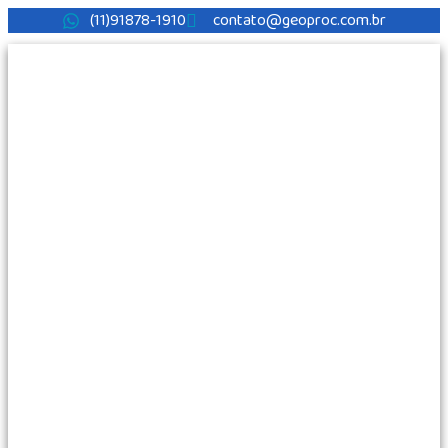
(11)91878-1910
contato@geoproc.com.br