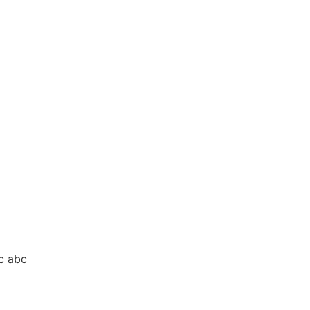
c abc
1