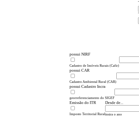
possui NIRF
Cadastro de Imóveis Rurais (Cafir)
possui CAR
Cadastro Ambiental Rural (CAR)
possui Cadastro Incra
georreferenciamento do SIGEF
Desde de...
Emissão do ITR
Imposto Territorial Rural
insira o ano