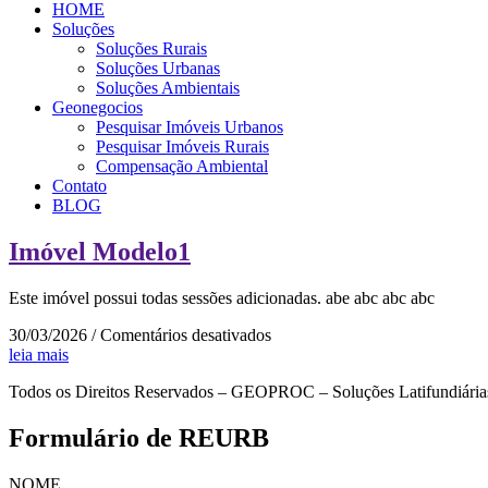
HOME
Soluções
Soluções Rurais
Soluções Urbanas
Soluções Ambientais
Geonegocios
Pesquisar Imóveis Urbanos
Pesquisar Imóveis Rurais
Compensação Ambiental
Contato
BLOG
Imóvel Modelo1
Este imóvel possui todas sessões adicionadas. abe abc abc abc
em
30/03/2026
/
Comentários desativados
Imóvel
leia mais
Modelo1
Todos os Direitos Reservados – GEOPROC – Soluções Latifundiária
Formulário de REURB
NOME