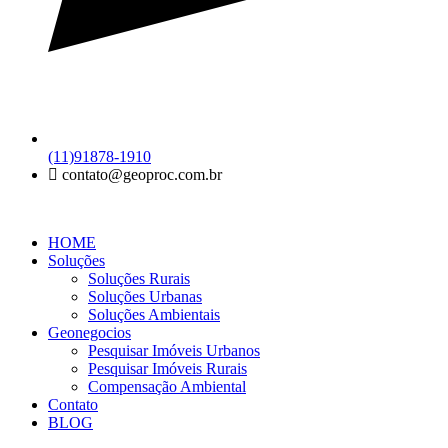
(11)91878-1910
contato@geoproc.com.br
HOME
Soluções
Soluções Rurais
Soluções Urbanas
Soluções Ambientais
Geonegocios
Pesquisar Imóveis Urbanos
Pesquisar Imóveis Rurais
Compensação Ambiental
Contato
BLOG